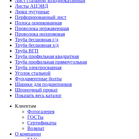
Лист стальной холоднокатанный
Листы АЦЭИД
Люки чугунные
Перфорированный лист
Полоса оцинкованная
Проволока нержавеющая
Проволока нихромовая
Труба бесшовная г/д
Труба бесшовная х/д
Труба ВГП
Труба профильная квадратная
Труба профильная прямоугольная
Труба электросварная
Уголок стальной
Фундаментные болты
Шарики для подшипников
Шпоночный прокат
Показать весь каталог
Клиентам
Фотогалерея
ГОСТы
Сертификаты
Возврат
О компании