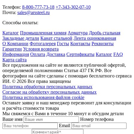
Телефон:
8-800-777-73-18
+7-343-302-07-10
Почта:
sales@arssteel.ru
Способы оплаты:
Каталог
Промышленная химия
Арматура
Дробь стальная
Закладные детали
Канат стальной
Лента оцинкованная
О Компании
Фотогалерея
Госты
Контакты
Реквизиты
Гарантии
Условия возврата
Информация
Оплата
Доставка
Сертификаты
Каталог
FAQ
Карта сайта
Все предложения на сайте не являются публичной офертой,
опеределяемой положениями Статьи 437 ГК РФ. Все
фотографии на сайте сделаны с помощью бесплатного сервиса
ИИ. © 2026 Все права защищены
Политика обработки персональных данных
Согласие на обработку персональных данных
Политика использования файлов cookie
Оставьте заявку и наш менеджер перезвонит для консультации
и расчёта стоимости товара
Мы свяжемся с Вами в течение 10 минут и обсудим детали
Ваше имя
Номер телефона
Email