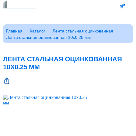
Каталог
Главная
Каталог
Лента стальная оцинкованная
Лента стальная оцинкованная 10x0.25 мм
Клиентам
Фотогалерея
Заказать звонок
ЛЕНТА СТАЛЬНАЯ ОЦИНКОВАННАЯ
ГОСТы
10X0.25 ММ
Сертификаты
Возврат
О компании
FAQ
Реквизиты
Контакты
Доставка
Оплата