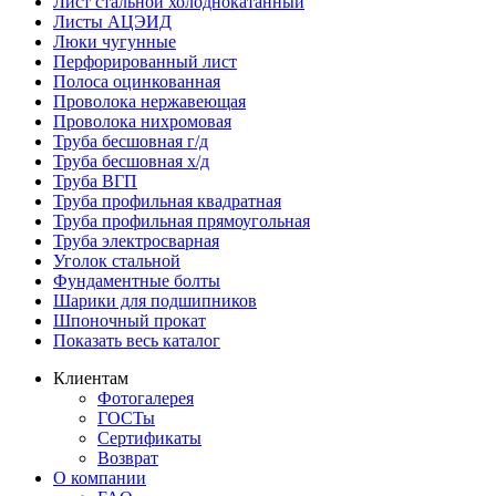
Лист стальной холоднокатанный
Листы АЦЭИД
Люки чугунные
Перфорированный лист
Полоса оцинкованная
Проволока нержавеющая
Проволока нихромовая
Труба бесшовная г/д
Труба бесшовная х/д
Труба ВГП
Труба профильная квадратная
Труба профильная прямоугольная
Труба электросварная
Уголок стальной
Фундаментные болты
Шарики для подшипников
Шпоночный прокат
Показать весь каталог
Клиентам
Фотогалерея
ГОСТы
Сертификаты
Возврат
О компании