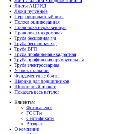
Лист стальной холоднокатанный
Листы АЦЭИД
Люки чугунные
Перфорированный лист
Полоса оцинкованная
Проволока нержавеющая
Проволока нихромовая
Труба бесшовная г/д
Труба бесшовная х/д
Труба ВГП
Труба профильная квадратная
Труба профильная прямоугольная
Труба электросварная
Уголок стальной
Фундаментные болты
Шарики для подшипников
Шпоночный прокат
Показать весь каталог
Клиентам
Фотогалерея
ГОСТы
Сертификаты
Возврат
О компании