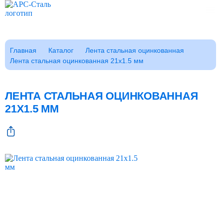
Каталог
Главная
Каталог
Лента стальная оцинкованная
Лента стальная оцинкованная 21x1.5 мм
Клиентам
Фотогалерея
Заказать звонок
ЛЕНТА СТАЛЬНАЯ ОЦИНКОВАННАЯ
ГОСТы
21X1.5 ММ
Сертификаты
Возврат
О компании
FAQ
Реквизиты
Контакты
Доставка
Оплата