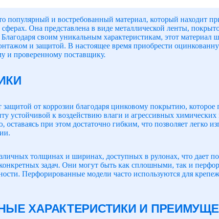
о популярный и востребованный материал, который находит пр
 сферах. Она представлена в виде металлической ленты, покрыт
. Благодаря своим уникальным характеристикам, этот материал ш
онтажом и защитой. В настоящее время приобрести оцинкованну
му и проверенному поставщику.
ИКИ
 защитой от коррозии благодаря цинковому покрытию, которое 
нту устойчивой к воздействию влаги и агрессивных химических 
 оставаясь при этом достаточно гибким, что позволяет легко из
ии.
зличных толщинах и ширинах, доступных в рулонах, что дает п
конкретных задач. Они могут быть как сплошными, так и перфо
сти. Перфорированные модели часто используются для крепежн
ЫЕ ХАРАКТЕРИСТИКИ И ПРЕИМУЩЕ