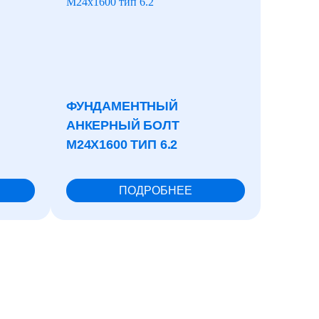
ФУНДАМЕНТНЫЙ
НАБИ
АНКЕРНЫЙ БОЛТ
САЛЬ
М24X1600 ТИП 6.2
ХБП-3
ГОСТ/
ПОДРОБНЕЕ