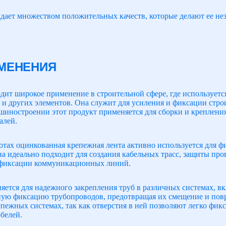
дает множеством положительных качеств, которые делают ее не
МЕНЕНИЯ
дит широкое применение в строительной сфере, где используетс
 и других элементов. Она служит для усиления и фиксации стро
иностроении этот продукт применяется для сборки и крепления у
алей.
тах оцинкованная крепежная лента активно используется для ф
на идеально подходит для создания кабельных трасс, защиты пр
 фиксации коммуникационных линий.
няется для надежного закрепления труб в различных системах, в
ную фиксацию трубопроводов, предотвращая их смещение и пов
епежных системах, так как отверстия в ней позволяют легко фи
белей.