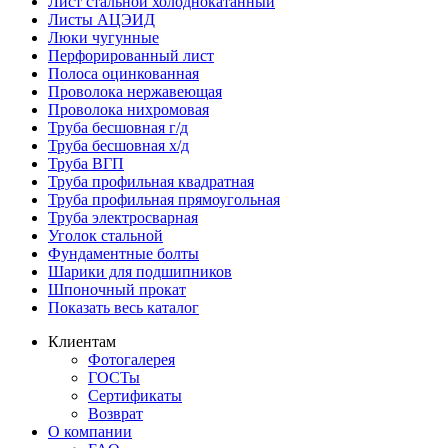
Лист стальной холоднокатанный
Листы АЦЭИД
Люки чугунные
Перфорированный лист
Полоса оцинкованная
Проволока нержавеющая
Проволока нихромовая
Труба бесшовная г/д
Труба бесшовная х/д
Труба ВГП
Труба профильная квадратная
Труба профильная прямоугольная
Труба электросварная
Уголок стальной
Фундаментные болты
Шарики для подшипников
Шпоночный прокат
Показать весь каталог
Клиентам
Фотогалерея
ГОСТы
Сертификаты
Возврат
О компании