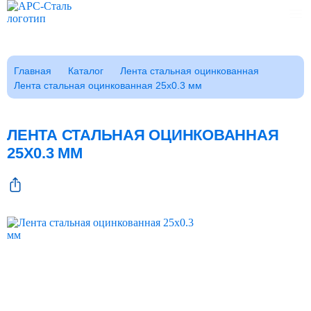
Каталог
Главная
Каталог
Лента стальная оцинкованная
Лента стальная оцинкованная 25x0.3 мм
Клиентам
Фотогалерея
Заказать звонок
ЛЕНТА СТАЛЬНАЯ ОЦИНКОВАННАЯ
ГОСТы
25X0.3 ММ
Сертификаты
Возврат
О компании
FAQ
Реквизиты
Контакты
Доставка
Оплата