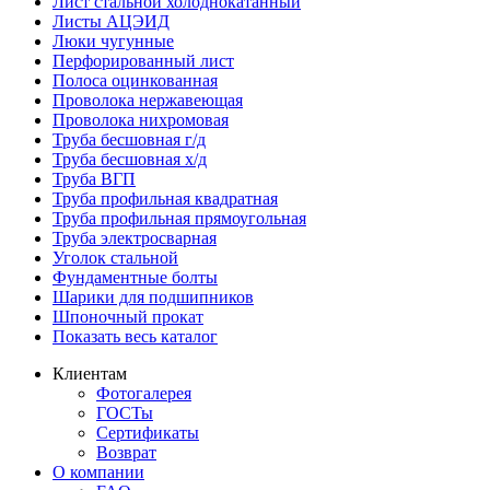
Лист стальной холоднокатанный
Листы АЦЭИД
Люки чугунные
Перфорированный лист
Полоса оцинкованная
Проволока нержавеющая
Проволока нихромовая
Труба бесшовная г/д
Труба бесшовная х/д
Труба ВГП
Труба профильная квадратная
Труба профильная прямоугольная
Труба электросварная
Уголок стальной
Фундаментные болты
Шарики для подшипников
Шпоночный прокат
Показать весь каталог
Клиентам
Фотогалерея
ГОСТы
Сертификаты
Возврат
О компании