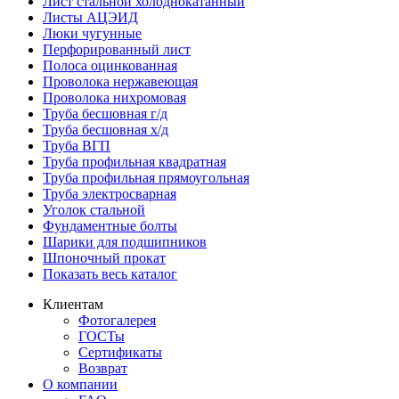
Лист стальной холоднокатанный
Листы АЦЭИД
Люки чугунные
Перфорированный лист
Полоса оцинкованная
Проволока нержавеющая
Проволока нихромовая
Труба бесшовная г/д
Труба бесшовная х/д
Труба ВГП
Труба профильная квадратная
Труба профильная прямоугольная
Труба электросварная
Уголок стальной
Фундаментные болты
Шарики для подшипников
Шпоночный прокат
Показать весь каталог
Клиентам
Фотогалерея
ГОСТы
Сертификаты
Возврат
О компании