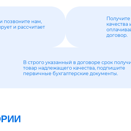
Получите 
и позвоните нам,
качества 
рует и рассчитает
оплачива
договор.
В строго указанный в договоре срок получ
товар надлежащего качества, подпишите
первичные бухгалтерские документы.
ОРИИ