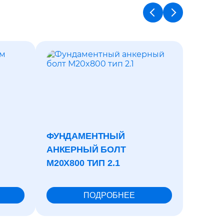
ФУНДАМЕНТНЫЙ
РЕМЕ
АНКЕРНЫЙ БОЛТ
В(Б)-42
М20X800 ТИП 2.1
ГОСТ 1
ПОДРОБНЕЕ