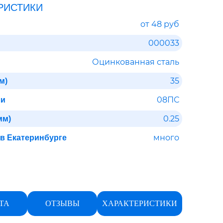
РИСТИКИ
от 48 руб
000033
Оцинкованная сталь
35
м)
08ПС
ли
0.25
мм)
много
 в Екатеринбурге
ТА
ОТЗЫВЫ
ХАРАКТЕРИСТИКИ