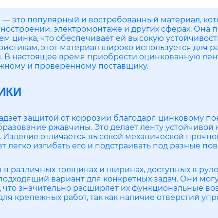
 — это популярный и востребованный материал, ко
ностроении, электромонтаже и других сферах. Она 
ем цинка, что обеспечивает ей высокую устойчивост
истикам, этот материал широко используется для ра
. В настоящее время приобрести оцинкованную лент
ежному и проверенному поставщику.
ИКИ
адает защитой от коррозии благодаря цинковому по
бразование ржавчины. Это делает ленту устойчивой 
 Изделие отличается высокой механической прочнос
ет легко изгибать его и подстраивать под разные по
в различных толщинах и ширинах, доступных в руло
одходящий вариант для конкретных задач. Они могу
что значительно расширяет их функциональные в
для крепежных работ, так как наличие отверстий упр