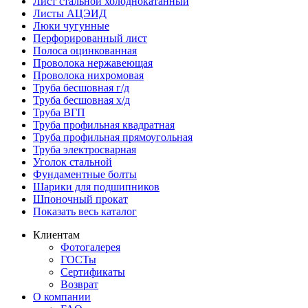
Лист стальной холоднокатанный
Листы АЦЭИД
Люки чугунные
Перфорированный лист
Полоса оцинкованная
Проволока нержавеющая
Проволока нихромовая
Труба бесшовная г/д
Труба бесшовная х/д
Труба ВГП
Труба профильная квадратная
Труба профильная прямоугольная
Труба электросварная
Уголок стальной
Фундаментные болты
Шарики для подшипников
Шпоночный прокат
Показать весь каталог
Клиентам
Фотогалерея
ГОСТы
Сертификаты
Возврат
О компании