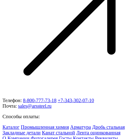
Телефон:
8-800-777-73-18
+7-343-302-07-10
Почта:
sales@arssteel.ru
Способы оплаты:
Каталог
Промышленная химия
Арматура
Дробь стальная
Закладные детали
Канат стальной
Лента оцинкованная
О Компании
Фотогалерея
Госты
Контакты
Реквизиты