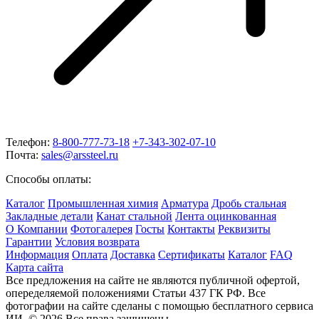
Телефон:
8-800-777-73-18
+7-343-302-07-10
Почта:
sales@arssteel.ru
Способы оплаты:
Каталог
Промышленная химия
Арматура
Дробь стальная
Закладные детали
Канат стальной
Лента оцинкованная
О Компании
Фотогалерея
Госты
Контакты
Реквизиты
Гарантии
Условия возврата
Информация
Оплата
Доставка
Сертификаты
Каталог
FAQ
Карта сайта
Все предложения на сайте не являются публичной офертой,
опеределяемой положениями Статьи 437 ГК РФ. Все
фотографии на сайте сделаны с помощью бесплатного сервиса
ИИ. © 2026 Все права защищены