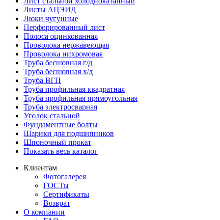
Лист стальной холоднокатанный
Листы АЦЭИД
Люки чугунные
Перфорированный лист
Полоса оцинкованная
Проволока нержавеющая
Проволока нихромовая
Труба бесшовная г/д
Труба бесшовная х/д
Труба ВГП
Труба профильная квадратная
Труба профильная прямоугольная
Труба электросварная
Уголок стальной
Фундаментные болты
Шарики для подшипников
Шпоночный прокат
Показать весь каталог
Клиентам
Фотогалерея
ГОСТы
Сертификаты
Возврат
О компании