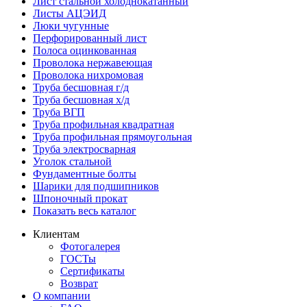
Лист стальной холоднокатанный
Листы АЦЭИД
Люки чугунные
Перфорированный лист
Полоса оцинкованная
Проволока нержавеющая
Проволока нихромовая
Труба бесшовная г/д
Труба бесшовная х/д
Труба ВГП
Труба профильная квадратная
Труба профильная прямоугольная
Труба электросварная
Уголок стальной
Фундаментные болты
Шарики для подшипников
Шпоночный прокат
Показать весь каталог
Клиентам
Фотогалерея
ГОСТы
Сертификаты
Возврат
О компании