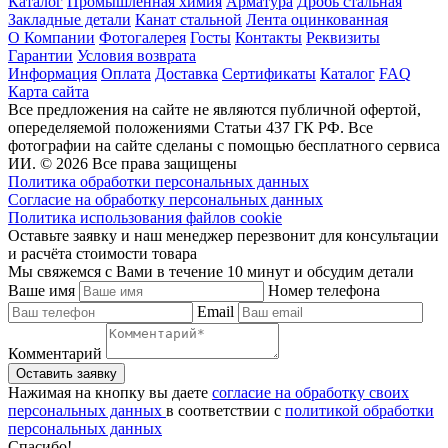
Каталог
Промышленная химия
Арматура
Дробь стальная
Закладные детали
Канат стальной
Лента оцинкованная
О Компании
Фотогалерея
Госты
Контакты
Реквизиты
Гарантии
Условия возврата
Информация
Оплата
Доставка
Сертификаты
Каталог
FAQ
Карта сайта
Все предложения на сайте не являются публичной офертой,
опеределяемой положениями Статьи 437 ГК РФ. Все
фотографии на сайте сделаны с помощью бесплатного сервиса
ИИ. © 2026 Все права защищены
Политика обработки персональных данных
Согласие на обработку персональных данных
Политика использования файлов cookie
Оставьте заявку и наш менеджер перезвонит для консультации
и расчёта стоимости товара
Мы свяжемся с Вами в течение 10 минут и обсудим детали
Ваше имя
Номер телефона
Email
Комментарий
Нажимая на кнопку вы даете
согласие на обработку своих
персональных данных
в соответствии с
политикой обработки
персональных данных
Спасибо!