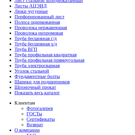
Лист стальной холоднокатанный
Листы АЦЭИД
Люки чугунные
Перфорированный лист
Полоса оцинкованная
Проволока нержавеющая
Проволока нихромовая
Труба бесшовная г/д
Труба бесшовная х/д
Труба ВГП
Труба профильная квадратная
Труба профильная прямоугольная
Труба электросварная
Уголок стальной
Фундаментные болты
Шарики для подшипников
Шпоночный прокат
Показать весь каталог
Клиентам
Фотогалерея
ГОСТы
Сертификаты
Возврат
О компании