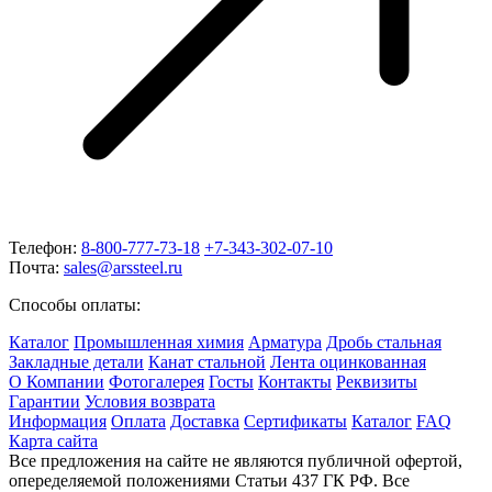
Телефон:
8-800-777-73-18
+7-343-302-07-10
Почта:
sales@arssteel.ru
Способы оплаты:
Каталог
Промышленная химия
Арматура
Дробь стальная
Закладные детали
Канат стальной
Лента оцинкованная
О Компании
Фотогалерея
Госты
Контакты
Реквизиты
Гарантии
Условия возврата
Информация
Оплата
Доставка
Сертификаты
Каталог
FAQ
Карта сайта
Все предложения на сайте не являются публичной офертой,
опеределяемой положениями Статьи 437 ГК РФ. Все