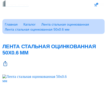
Каталог
Главная
Каталог
Лента стальная оцинкованная
Лента стальная оцинкованная 50x0.6 мм
Клиентам
Фотогалерея
Заказать звонок
ЛЕНТА СТАЛЬНАЯ ОЦИНКОВАННАЯ
ГОСТы
50X0.6 ММ
Сертификаты
Возврат
О компании
FAQ
Реквизиты
Контакты
Доставка
Оплата