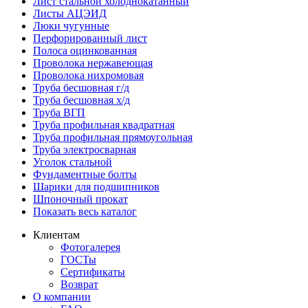
Лист стальной холоднокатанный
Листы АЦЭИД
Люки чугунные
Перфорированный лист
Полоса оцинкованная
Проволока нержавеющая
Проволока нихромовая
Труба бесшовная г/д
Труба бесшовная х/д
Труба ВГП
Труба профильная квадратная
Труба профильная прямоугольная
Труба электросварная
Уголок стальной
Фундаментные болты
Шарики для подшипников
Шпоночный прокат
Показать весь каталог
Клиентам
Фотогалерея
ГОСТы
Сертификаты
Возврат
О компании