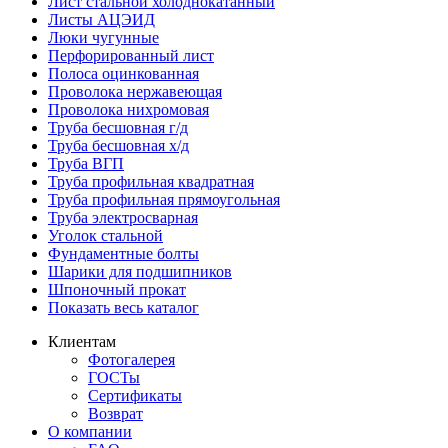
Лист стальной холоднокатанный
Листы АЦЭИД
Люки чугунные
Перфорированный лист
Полоса оцинкованная
Проволока нержавеющая
Проволока нихромовая
Труба бесшовная г/д
Труба бесшовная х/д
Труба ВГП
Труба профильная квадратная
Труба профильная прямоугольная
Труба электросварная
Уголок стальной
Фундаментные болты
Шарики для подшипников
Шпоночный прокат
Показать весь каталог
Клиентам
Фотогалерея
ГОСТы
Сертификаты
Возврат
О компании