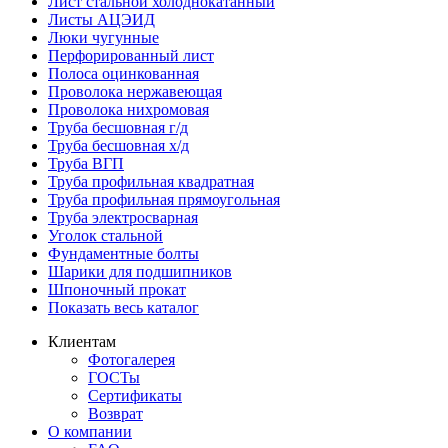
Лист стальной холоднокатанный
Листы АЦЭИД
Люки чугунные
Перфорированный лист
Полоса оцинкованная
Проволока нержавеющая
Проволока нихромовая
Труба бесшовная г/д
Труба бесшовная х/д
Труба ВГП
Труба профильная квадратная
Труба профильная прямоугольная
Труба электросварная
Уголок стальной
Фундаментные болты
Шарики для подшипников
Шпоночный прокат
Показать весь каталог
Клиентам
Фотогалерея
ГОСТы
Сертификаты
Возврат
О компании