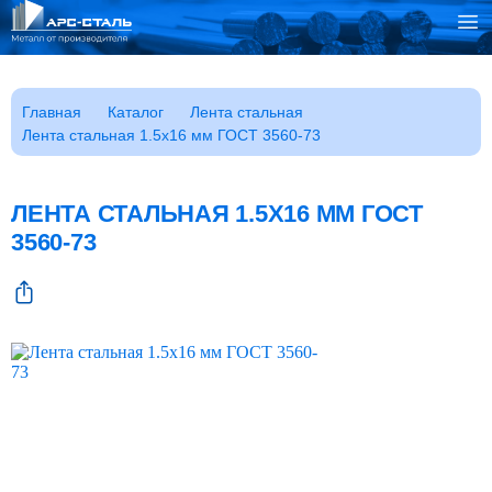
Каталог
Главная
Каталог
Лента стальная
Лента стальная 1.5x16 мм ГОСТ 3560-73
Клиентам
Фотогалерея
Заказать звонок
ЛЕНТА СТАЛЬНАЯ 1.5X16 ММ ГОСТ
ГОСТы
3560-73
Сертификаты
Возврат
О компании
FAQ
Реквизиты
Контакты
Доставка
Оплата