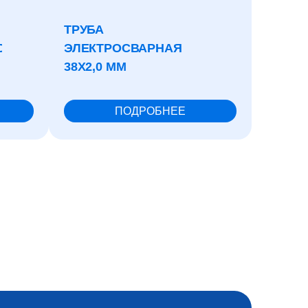
ТРУБА
РЕМЕ
ОВАННАЯ
ЭЛЕКТРОСВАРНАЯ
ПОЛИ
38X2,0 ММ
8РК-17
ПОДРОБНЕЕ