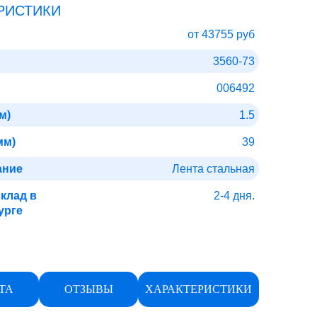
РИСТИКИ
от 43755 руб
3560-73
006492
м)
1.5
мм)
39
ание
Лента стальная
склад в
2-4 дня.
урге
ТА
ОТЗЫВЫ
ХАРАКТЕРИСТИКИ