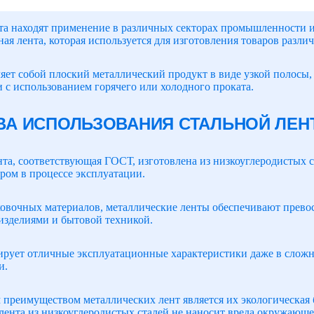
та находят применение в различных секторах промышленности и
ная лента, которая используется для изготовления товаров разли
ляет собой плоский металлический продукт в виде узкой полосы,
и с использованием горячего или холодного проката.
А ИСПОЛЬЗОВАНИЯ СТАЛЬНОЙ ЛЕ
нта, соответствующая ГОСТ, изготовлена из низкоуглеродистых с
ром в процессе эксплуатации.
ковочных материалов, металлические ленты обеспечивают прево
изделиями и бытовой техникой.
ирует отличные эксплуатационные характеристики даже в сложн
и.
преимуществом металлических лент является их экологическая б
лента из низкоуглеродистых сталей не наносит вреда окружающе