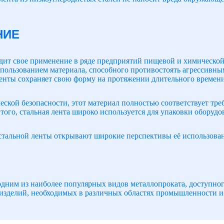
НИЕ
ит свое применение в ряде предприятий пищевой и химической о
пользованием материала, способного противостоять агрессивны
енты сохраняет свою форму на протяжении длительного времени
ческой безопасности, этот материал полностью соответствует тр
ого, стальная лента широко используется для упаковки оборуд
стальной ленты открывают широкие перспективы её использован
 одним из наиболее популярных видов металлопроката, доступно
изделий, необходимых в различных областях промышленности и 