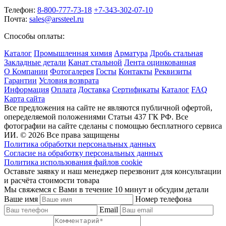
Телефон:
8-800-777-73-18
+7-343-302-07-10
Почта:
sales@arssteel.ru
Способы оплаты:
Каталог
Промышленная химия
Арматура
Дробь стальная
Закладные детали
Канат стальной
Лента оцинкованная
О Компании
Фотогалерея
Госты
Контакты
Реквизиты
Гарантии
Условия возврата
Информация
Оплата
Доставка
Сертификаты
Каталог
FAQ
Карта сайта
Все предложения на сайте не являются публичной офертой,
опеределяемой положениями Статьи 437 ГК РФ. Все
фотографии на сайте сделаны с помощью бесплатного сервиса
ИИ. © 2026 Все права защищены
Политика обработки персональных данных
Согласие на обработку персональных данных
Политика использования файлов cookie
Оставьте заявку и наш менеджер перезвонит для консультации
и расчёта стоимости товара
Мы свяжемся с Вами в течение 10 минут и обсудим детали
Ваше имя
Номер телефона
Email