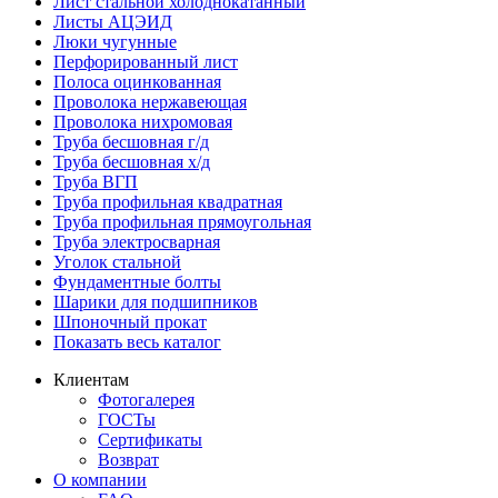
Лист стальной холоднокатанный
Листы АЦЭИД
Люки чугунные
Перфорированный лист
Полоса оцинкованная
Проволока нержавеющая
Проволока нихромовая
Труба бесшовная г/д
Труба бесшовная х/д
Труба ВГП
Труба профильная квадратная
Труба профильная прямоугольная
Труба электросварная
Уголок стальной
Фундаментные болты
Шарики для подшипников
Шпоночный прокат
Показать весь каталог
Клиентам
Фотогалерея
ГОСТы
Сертификаты
Возврат
О компании