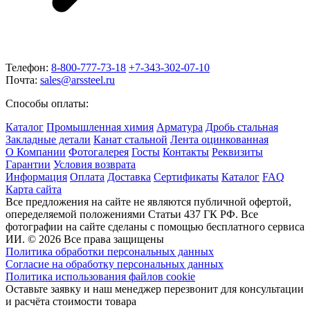
Телефон:
8-800-777-73-18
+7-343-302-07-10
Почта:
sales@arssteel.ru
Способы оплаты:
Каталог
Промышленная химия
Арматура
Дробь стальная
Закладные детали
Канат стальной
Лента оцинкованная
О Компании
Фотогалерея
Госты
Контакты
Реквизиты
Гарантии
Условия возврата
Информация
Оплата
Доставка
Сертификаты
Каталог
FAQ
Карта сайта
Все предложения на сайте не являются публичной офертой,
опеределяемой положениями Статьи 437 ГК РФ. Все
фотографии на сайте сделаны с помощью бесплатного сервиса
ИИ. © 2026 Все права защищены
Политика обработки персональных данных
Согласие на обработку персональных данных
Политика использования файлов cookie
Оставьте заявку и наш менеджер перезвонит для консультации
и расчёта стоимости товара