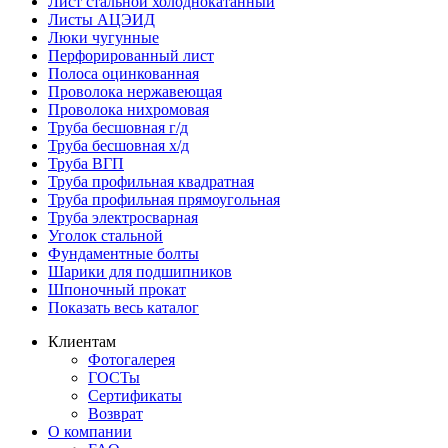
Лист стальной холоднокатанный
Листы АЦЭИД
Люки чугунные
Перфорированный лист
Полоса оцинкованная
Проволока нержавеющая
Проволока нихромовая
Труба бесшовная г/д
Труба бесшовная х/д
Труба ВГП
Труба профильная квадратная
Труба профильная прямоугольная
Труба электросварная
Уголок стальной
Фундаментные болты
Шарики для подшипников
Шпоночный прокат
Показать весь каталог
Клиентам
Фотогалерея
ГОСТы
Сертификаты
Возврат
О компании