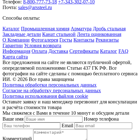
Телефон:
8-800-777-73-18
+7-343-302-07-10
Почта:
sales@arssteel.ru
Способы оплаты:
Каталог
Промышленная химия
Арматура
Дробь стальная
Закладные детали
Канат стальной
Лента оцинкованная
О Компании
Фотогалерея
Госты
Контакты
Реквизиты
Гарантии
Условия возврата
Информация
Оплата
Доставка
Сертификаты
Каталог
FAQ
Карта сайта
Все предложения на сайте не являются публичной офертой,
опеределяемой положениями Статьи 437 ГК РФ. Все
фотографии на сайте сделаны с помощью бесплатного сервиса
ИИ. © 2026 Все права защищены
Политика обработки персональных данных
Согласие на обработку персональных данных
Политика использования файлов cookie
Оставьте заявку и наш менеджер перезвонит для консультации
и расчёта стоимости товара
Мы свяжемся с Вами в течение 10 минут и обсудим детали
Ваше имя
Номер телефона
Email
Комментарий