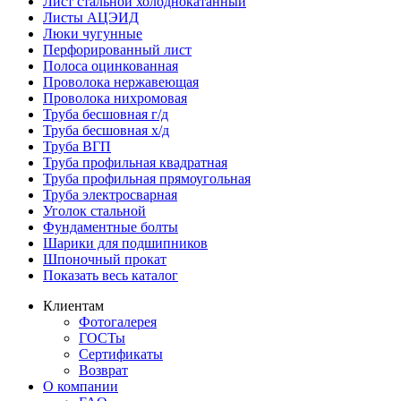
Лист стальной холоднокатанный
Листы АЦЭИД
Люки чугунные
Перфорированный лист
Полоса оцинкованная
Проволока нержавеющая
Проволока нихромовая
Труба бесшовная г/д
Труба бесшовная х/д
Труба ВГП
Труба профильная квадратная
Труба профильная прямоугольная
Труба электросварная
Уголок стальной
Фундаментные болты
Шарики для подшипников
Шпоночный прокат
Показать весь каталог
Клиентам
Фотогалерея
ГОСТы
Сертификаты
Возврат
О компании