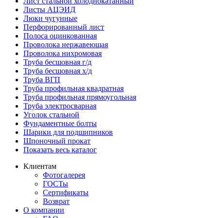
Лист стальной холоднокатанный
Листы АЦЭИД
Люки чугунные
Перфорированный лист
Полоса оцинкованная
Проволока нержавеющая
Проволока нихромовая
Труба бесшовная г/д
Труба бесшовная х/д
Труба ВГП
Труба профильная квадратная
Труба профильная прямоугольная
Труба электросварная
Уголок стальной
Фундаментные болты
Шарики для подшипников
Шпоночный прокат
Показать весь каталог
Клиентам
Фотогалерея
ГОСТы
Сертификаты
Возврат
О компании