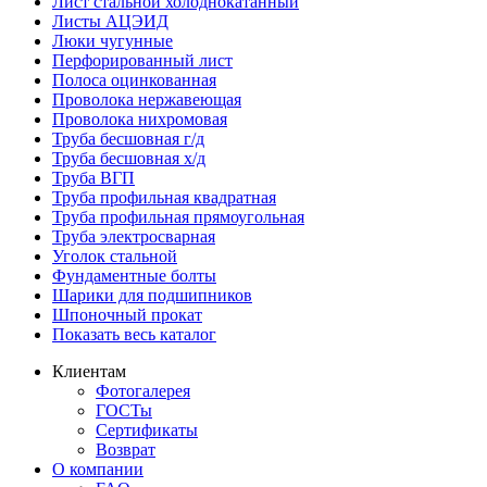
Лист стальной холоднокатанный
Листы АЦЭИД
Люки чугунные
Перфорированный лист
Полоса оцинкованная
Проволока нержавеющая
Проволока нихромовая
Труба бесшовная г/д
Труба бесшовная х/д
Труба ВГП
Труба профильная квадратная
Труба профильная прямоугольная
Труба электросварная
Уголок стальной
Фундаментные болты
Шарики для подшипников
Шпоночный прокат
Показать весь каталог
Клиентам
Фотогалерея
ГОСТы
Сертификаты
Возврат
О компании