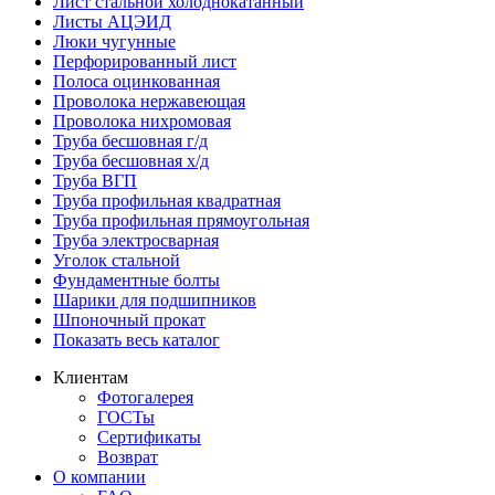
Лист стальной холоднокатанный
Листы АЦЭИД
Люки чугунные
Перфорированный лист
Полоса оцинкованная
Проволока нержавеющая
Проволока нихромовая
Труба бесшовная г/д
Труба бесшовная х/д
Труба ВГП
Труба профильная квадратная
Труба профильная прямоугольная
Труба электросварная
Уголок стальной
Фундаментные болты
Шарики для подшипников
Шпоночный прокат
Показать весь каталог
Клиентам
Фотогалерея
ГОСТы
Сертификаты
Возврат
О компании