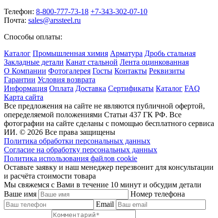
Телефон:
8-800-777-73-18
+7-343-302-07-10
Почта:
sales@arssteel.ru
Способы оплаты:
Каталог
Промышленная химия
Арматура
Дробь стальная
Закладные детали
Канат стальной
Лента оцинкованная
О Компании
Фотогалерея
Госты
Контакты
Реквизиты
Гарантии
Условия возврата
Информация
Оплата
Доставка
Сертификаты
Каталог
FAQ
Карта сайта
Все предложения на сайте не являются публичной офертой,
опеределяемой положениями Статьи 437 ГК РФ. Все
фотографии на сайте сделаны с помощью бесплатного сервиса
ИИ. © 2026 Все права защищены
Политика обработки персональных данных
Согласие на обработку персональных данных
Политика использования файлов cookie
Оставьте заявку и наш менеджер перезвонит для консультации
и расчёта стоимости товара
Мы свяжемся с Вами в течение 10 минут и обсудим детали
Ваше имя
Номер телефона
Email