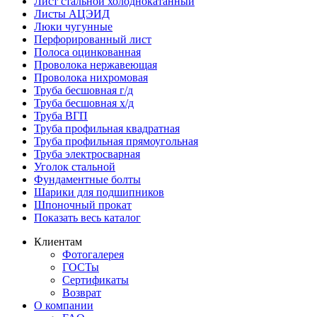
Лист стальной холоднокатанный
Листы АЦЭИД
Люки чугунные
Перфорированный лист
Полоса оцинкованная
Проволока нержавеющая
Проволока нихромовая
Труба бесшовная г/д
Труба бесшовная х/д
Труба ВГП
Труба профильная квадратная
Труба профильная прямоугольная
Труба электросварная
Уголок стальной
Фундаментные болты
Шарики для подшипников
Шпоночный прокат
Показать весь каталог
Клиентам
Фотогалерея
ГОСТы
Сертификаты
Возврат
О компании