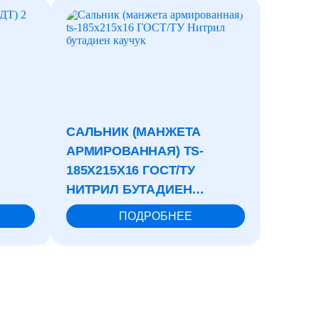
САЛЬНИК (МАНЖЕТА
ФЛАН
АРМИРОВАННАЯ) TS-
ВОРОТ
185X215X16 ГОСТ/ТУ
СТ.20-
НИТРИЛ БУТАДИЕН
КАУЧУК
ПОДРОБНЕЕ