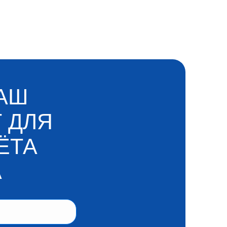
НАШ
 ДЛЯ
ЁТА
А