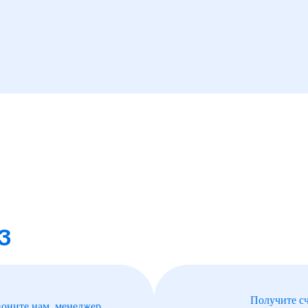
З
Получите сч
воните нам, менеджер