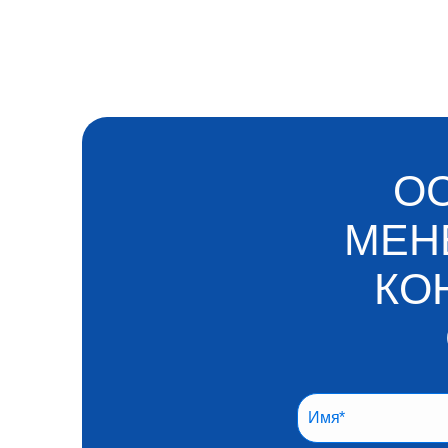
ОС
МЕН
КО