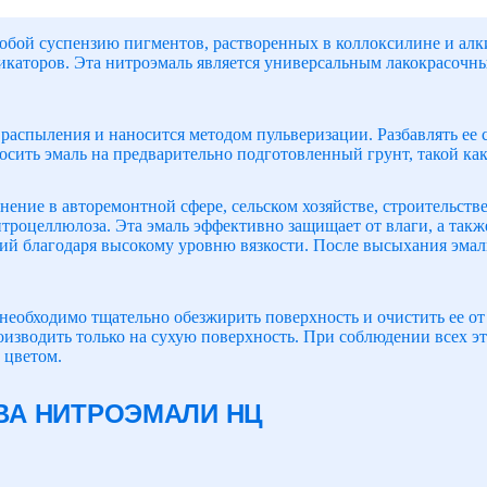
обой суспензию пигментов, растворенных в коллоксилине и алк
икаторов. Эта нитроэмаль является универсальным лакокрасоч
 распыления и наносится методом пульверизации. Разбавлять ее
осить эмаль на предварительно подготовленный грунт, такой как
ение в авторемонтной сфере, сельском хозяйстве, строительстве
итроцеллюлоза. Эта эмаль эффективно защищает от влаги, а такж
й благодаря высокому уровню вязкости. После высыхания эмал
необходимо тщательно обезжирить поверхность и очистить ее от 
изводить только на сухую поверхность. При соблюдении всех э
 цветом.
ВА НИТРОЭМАЛИ НЦ