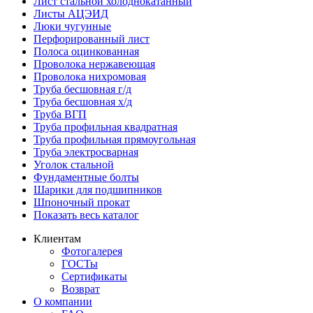
Лист стальной холоднокатанный
Листы АЦЭИД
Люки чугунные
Перфорированный лист
Полоса оцинкованная
Проволока нержавеющая
Проволока нихромовая
Труба бесшовная г/д
Труба бесшовная х/д
Труба ВГП
Труба профильная квадратная
Труба профильная прямоугольная
Труба электросварная
Уголок стальной
Фундаментные болты
Шарики для подшипников
Шпоночный прокат
Показать весь каталог
Клиентам
Фотогалерея
ГОСТы
Сертификаты
Возврат
О компании