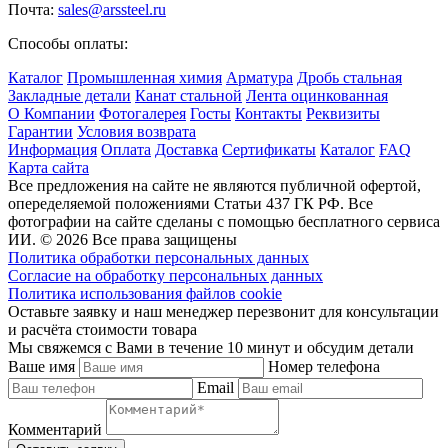
Почта:
sales@arssteel.ru
Способы оплаты:
Каталог
Промышленная химия
Арматура
Дробь стальная
Закладные детали
Канат стальной
Лента оцинкованная
О Компании
Фотогалерея
Госты
Контакты
Реквизиты
Гарантии
Условия возврата
Информация
Оплата
Доставка
Сертификаты
Каталог
FAQ
Карта сайта
Все предложения на сайте не являются публичной офертой,
опеределяемой положениями Статьи 437 ГК РФ. Все
фотографии на сайте сделаны с помощью бесплатного сервиса
ИИ. © 2026 Все права защищены
Политика обработки персональных данных
Согласие на обработку персональных данных
Политика использования файлов cookie
Оставьте заявку и наш менеджер перезвонит для консультации
и расчёта стоимости товара
Мы свяжемся с Вами в течение 10 минут и обсудим детали
Ваше имя
Номер телефона
Email
Комментарий