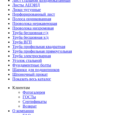
Лист стальной холоднокатанный
Листы АЦЭИД
Люки чугунные
Перфорированный лист
Полоса оцинкованная
Проволока нержавеющая
Проволока нихромовая
Труба бесшовная г/д
Труба бесшовная х/д
Труба ВГП
Труба профильная квадратная
Труба профильная прямоугольная
Труба электросварная
Уголок стальной
Фундаментные болты
Шарики для подшипников
Шпоночный прокат
Показать весь каталог
Клиентам
Фотогалерея
ГОСТы
Сертификаты
Возврат
О компании