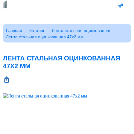
Каталог
Главная
Каталог
Лента стальная оцинкованная
Лента стальная оцинкованная 47x2 мм
Клиентам
Фотогалерея
Заказать звонок
ЛЕНТА СТАЛЬНАЯ ОЦИНКОВАННАЯ
ГОСТы
47X2 ММ
Сертификаты
Возврат
О компании
FAQ
Реквизиты
Контакты
Доставка
Оплата