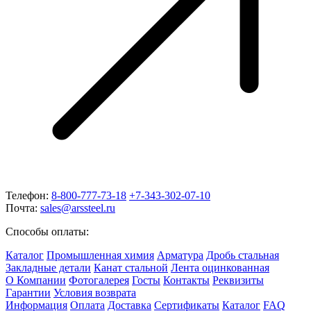
Телефон:
8-800-777-73-18
+7-343-302-07-10
Почта:
sales@arssteel.ru
Способы оплаты:
Каталог
Промышленная химия
Арматура
Дробь стальная
Закладные детали
Канат стальной
Лента оцинкованная
О Компании
Фотогалерея
Госты
Контакты
Реквизиты
Гарантии
Условия возврата
Информация
Оплата
Доставка
Сертификаты
Каталог
FAQ