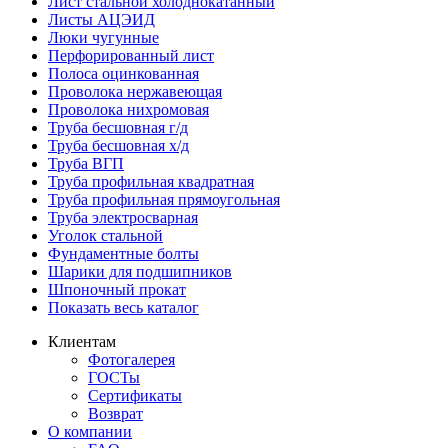
Лист стальной холоднокатанный
Листы АЦЭИД
Люки чугунные
Перфорированный лист
Полоса оцинкованная
Проволока нержавеющая
Проволока нихромовая
Труба бесшовная г/д
Труба бесшовная х/д
Труба ВГП
Труба профильная квадратная
Труба профильная прямоугольная
Труба электросварная
Уголок стальной
Фундаментные болты
Шарики для подшипников
Шпоночный прокат
Показать весь каталог
Клиентам
Фотогалерея
ГОСТы
Сертификаты
Возврат
О компании