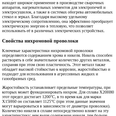
находит широкое применение в производстве сварочных
аппаратов, нагревательных элементов для электропечей и
электросушилок, а также в системах обогрева автомобильных
стекол и зеркал. Благодаря высокому удельному
электрическому сопротивлению, она эффективно преобразует
электрическую энергию в тепловую, что позволяет
использовать её в различных электрических устройствах.
Свойства нихромовой проволоки
Ключевые характеристики нихромовой проволоки
определяются содержанием хрома и никеля. Никель способен
растворять в себе значительное количество других металлов,
сохраняя при этом свою пластичность. Этот металл также
обладает высокой стойкостью к коррозии, жаростойкостью и
подходит для использования в агрессивных жидких и
газообразных сред.
Жаростойкость устанавливает предельные температуры, при
которых может функционировать нихром. Для сплава Х20Н80
этот предел достигает 1200°С, в то время как для марки
Х15Н60 он составляет 1125°С (при этом данные значения
могут варьироваться в зависимости от диаметра проволоки).
Количество никеля в сплаве непосредственно влияет на эту
характеристику: чем выше содержание никеля, тем больше