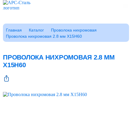
Каталог
Главная
Каталог
Проволока нихромовая
Проволока нихромовая 2.8 мм Х15Н60
Клиентам
Фотогалерея
Заказать звонок
ПРОВОЛОКА НИХРОМОВАЯ 2.8 ММ
ГОСТы
Х15Н60
Сертификаты
Возврат
О компании
FAQ
Реквизиты
Контакты
Доставка
Оплата