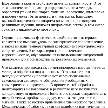
Еще одним важным свойством является пластичность. Этот
технологический параметр определяет, каким методам
обработки (таким как сварка, точение, волочение, штамповка
и прочее) может быть подвергнут материал. Благодаря
высокой пластичности нихрома возможно производство
различных изделий, включая нихромовые ленты (в том числе
тонкие) и нихромовую проволоку.
Одним из значимых физических свойств этого материала
является его высокое удельное электрическое сопротивление,
а также низкий температурный коэффициент электрического
сопротивления. Эти характеристики, в сочетании с
жаростойкостью, обуславливают использование нихромовой
проволоки для производства нагревательных элементов.
Что касается производства, то металлопрокат изготавливается
методом обработки под давлением. Это означает, что
исходную заготовку протягивают через специальные
сужающиеся фильеры, чтобы достичь необходимых
геометрических параметров. В процессе этой обработки
полуфабрикат не нагревают, в результате чего получается
холоднотянутая проволока. После этого прокат отправляется к
потребителям, пройдя процедуру отжига, что делает его
мягким. Также возможно применение химического травления.
Механическая обработка, такая как шлифовка или точение, не