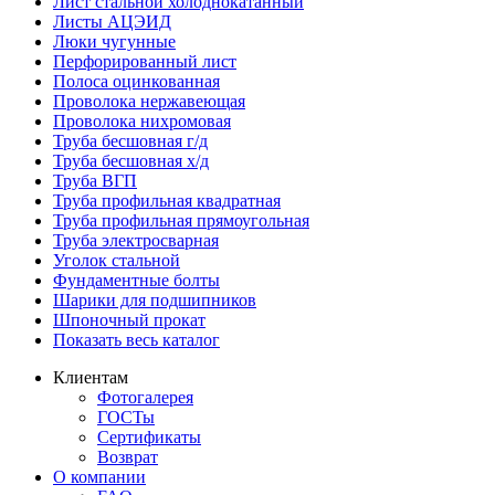
Лист стальной холоднокатанный
Листы АЦЭИД
Люки чугунные
Перфорированный лист
Полоса оцинкованная
Проволока нержавеющая
Проволока нихромовая
Труба бесшовная г/д
Труба бесшовная х/д
Труба ВГП
Труба профильная квадратная
Труба профильная прямоугольная
Труба электросварная
Уголок стальной
Фундаментные болты
Шарики для подшипников
Шпоночный прокат
Показать весь каталог
Клиентам
Фотогалерея
ГОСТы
Сертификаты
Возврат
О компании