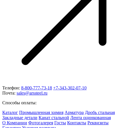
Телефон:
8-800-777-73-18
+7-343-302-07-10
Почта:
sales@arssteel.ru
Способы оплаты:
Каталог
Промышленная химия
Арматура
Дробь стальная
Закладные детали
Канат стальной
Лента оцинкованная
О Компании
Фотогалерея
Госты
Контакты
Реквизиты
Гарантии
Условия возврата