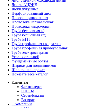
Лист стальной холоднокатанный
Листы АЦЭИД
Люки чугунные
Перфорированный лист
Полоса оцинкованная
Проволока нержавеющая
Проволока нихромовая
Труба бесшовная г/д
Труба бесшовная х/д
Труба ВГП
Труба профильная квадратная
Труба профильная прямоугольная
Труба электросварная
Уголок стальной
Фундаментные болты
Шарики для подшипников
Шпоночный прокат
Показать весь каталог
Клиентам
Фотогалерея
ГОСТы
Сертификаты
Возврат
О компании