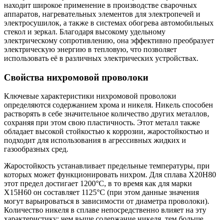
находит широкое применение в производстве сварочных
аппаратов, нагревательных элементов для электропечей и
электросушилок, а также в системах обогрева автомобильных
стекол и зеркал. Благодаря высокому удельному
электрическому сопротивлению, она эффективно преобразует
электрическую энергию в тепловую, что позволяет
использовать её в различных электрических устройствах.
Свойства нихромовой проволоки
Ключевые характеристики нихромовой проволоки
определяются содержанием хрома и никеля. Никель способен
растворять в себе значительное количество других металлов,
сохраняя при этом свою пластичность. Этот металл также
обладает высокой стойкостью к коррозии, жаростойкостью и
подходит для использования в агрессивных жидких и
газообразных сред.
Жаростойкость устанавливает предельные температуры, при
которых может функционировать нихром. Для сплава Х20Н80
этот предел достигает 1200°С, в то время как для марки
Х15Н60 он составляет 1125°С (при этом данные значения
могут варьироваться в зависимости от диаметра проволоки).
Количество никеля в сплаве непосредственно влияет на эту
характеристику: чем выше содержание никеля, тем больше