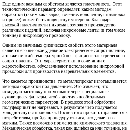
Еще одним важным свойством является пластичность. Этот
технологический параметр определяет, каким методам
обработки (таким как сварка, точение, волочение, штамповка
и прочее) может быть подвергнут материал. Благодаря
высокой пластичности нихрома возможно производство
различных изделий, включая нихромовые ленты (в том числе
тонкие) и нихромовую проволоку.
Одним из значимых физических свойств этого материала
является его высокое удельное электрическое сопротивление,
а также низкий температурный коэффициент электрического
сопротивления. Эти характеристики, в сочетании с
жаростойкостью, обуславливают использование нихромовой
проволоки для производства нагревательных элементов.
Что касается производства, то металлопрокат изготавливается
методом обработки под давлением. Это означает, что
исходную заготовку протягивают через специальные
сужающиеся фильеры, чтобы достичь необходимых
геометрических параметров. В процессе этой обработки
полуфабрикат не нагревают, в результате чего получается
холоднотянутая проволока. После этого прокат отправляется к
потребителям, пройдя процедуру отжига, что делает его
мягким. Также возможно применение химического травления.
Механическая обработка, такая как шлифовка или точение, не