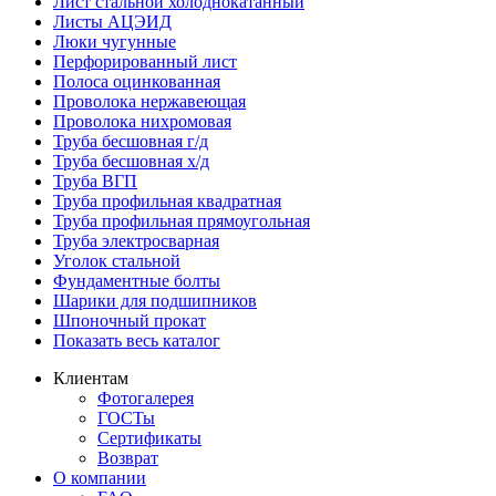
Лист стальной холоднокатанный
Листы АЦЭИД
Люки чугунные
Перфорированный лист
Полоса оцинкованная
Проволока нержавеющая
Проволока нихромовая
Труба бесшовная г/д
Труба бесшовная х/д
Труба ВГП
Труба профильная квадратная
Труба профильная прямоугольная
Труба электросварная
Уголок стальной
Фундаментные болты
Шарики для подшипников
Шпоночный прокат
Показать весь каталог
Клиентам
Фотогалерея
ГОСТы
Сертификаты
Возврат
О компании