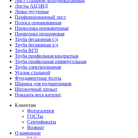
Лист стальной холоднокатанный
Листы АЦЭИД
Люки чугунные
Перфорированный лист
Полоса оцинкованная
Проволока нержавеющая
Проволока нихромовая
Труба бесшовная г/д
Труба бесшовная х/д
Труба ВГП
Труба профильная квадратная
Труба профильная прямоугольная
Труба электросварная
Уголок стальной
Фундаментные болты
Шарики для подшипников
Шпоночный прокат
Показать весь каталог
Клиентам
Фотогалерея
ГОСТы
Сертификаты
Возврат
О компании