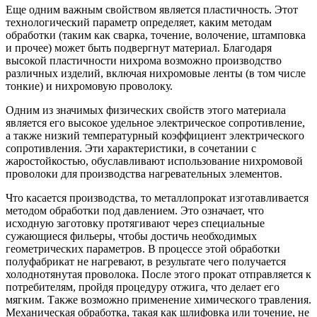
Еще одним важным свойством является пластичность. Этот
технологический параметр определяет, каким методам
обработки (таким как сварка, точение, волочение, штамповка
и прочее) может быть подвергнут материал. Благодаря
высокой пластичности нихрома возможно производство
различных изделий, включая нихромовые ленты (в том числе
тонкие) и нихромовую проволоку.
Одним из значимых физических свойств этого материала
является его высокое удельное электрическое сопротивление,
а также низкий температурный коэффициент электрического
сопротивления. Эти характеристики, в сочетании с
жаростойкостью, обуславливают использование нихромовой
проволоки для производства нагревательных элементов.
Что касается производства, то металлопрокат изготавливается
методом обработки под давлением. Это означает, что
исходную заготовку протягивают через специальные
сужающиеся фильеры, чтобы достичь необходимых
геометрических параметров. В процессе этой обработки
полуфабрикат не нагревают, в результате чего получается
холоднотянутая проволока. После этого прокат отправляется к
потребителям, пройдя процедуру отжига, что делает его
мягким. Также возможно применение химического травления.
Механическая обработка, такая как шлифовка или точение, не