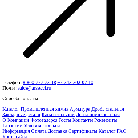
Телефон:
8-800-777-73-18
+7-343-302-07-10
Почта:
sales@arssteel.ru
Способы оплаты:
Каталог
Промышленная химия
Арматура
Дробь стальная
Закладные детали
Канат стальной
Лента оцинкованная
О Компании
Фотогалерея
Госты
Контакты
Реквизиты
Гарантии
Условия возврата
Информация
Оплата
Доставка
Сертификаты
Каталог
FAQ
Карта сайта