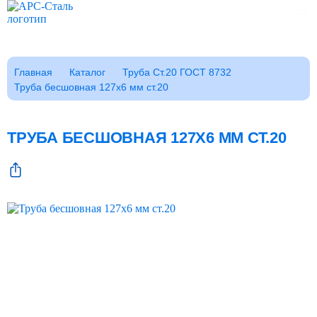
Каталог
Главная
Каталог
Труба Ст.20 ГОСТ 8732
Труба бесшовная 127x6 мм ст.20
Клиентам
Фотогалерея
Заказать звонок
ТРУБА БЕСШОВНАЯ 127X6 ММ СТ.20
ГОСТы
Сертификаты
Возврат
О компании
FAQ
Реквизиты
Контакты
Доставка
Оплата