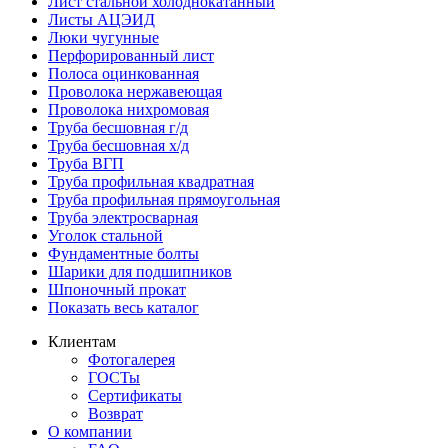
Лист стальной холоднокатанный
Листы АЦЭИД
Люки чугунные
Перфорированный лист
Полоса оцинкованная
Проволока нержавеющая
Проволока нихромовая
Труба бесшовная г/д
Труба бесшовная х/д
Труба ВГП
Труба профильная квадратная
Труба профильная прямоугольная
Труба электросварная
Уголок стальной
Фундаментные болты
Шарики для подшипников
Шпоночный прокат
Показать весь каталог
Клиентам
Фотогалерея
ГОСТы
Сертификаты
Возврат
О компании