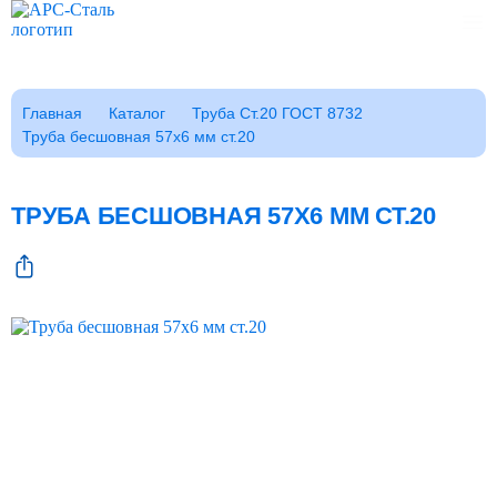
Каталог
Главная
Каталог
Труба Ст.20 ГОСТ 8732
Труба бесшовная 57x6 мм ст.20
Клиентам
Фотогалерея
Заказать звонок
ТРУБА БЕСШОВНАЯ 57X6 ММ СТ.20
ГОСТы
Сертификаты
Возврат
О компании
FAQ
Реквизиты
Контакты
Доставка
Оплата