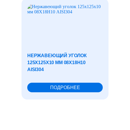
НЕРЖАВЕЮЩИЙ УГОЛОК
ТРУБА
125X125X10 ММ 08Х18Н10
ЭЛЕК
AISI304
20X1,5
ПОДРОБНЕЕ